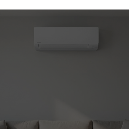
(450) 330-7030
atisation et chauffage
le!