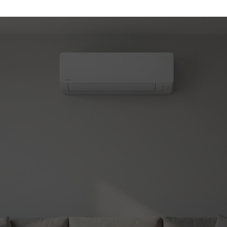
(450) 330-7030
atisation et chauffage
le!