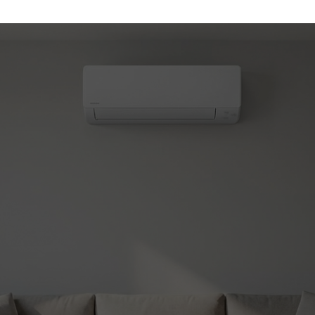
(450) 330-7030
atisation et chauffage
le!