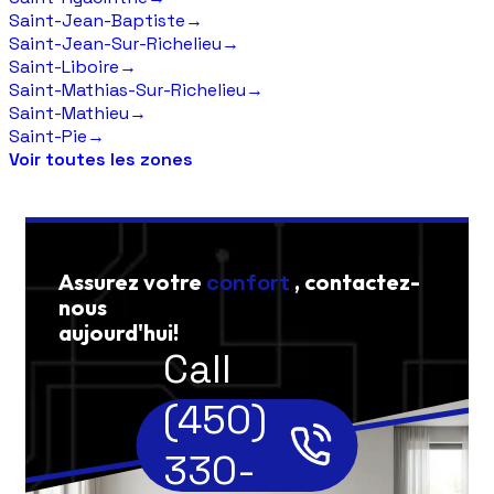
Saint-Jean-Baptiste
→
Saint-Jean-Sur-Richelieu
→
Saint-Liboire
→
Saint-Mathias-Sur-Richelieu
→
Saint-Mathieu
→
Saint-Pie
→
Voir toutes les zones
Assurez votre
confort
, contactez-
nous
aujourd'hui!
Call
(450)
330-