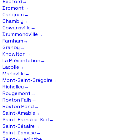
Bedford
→
Bromont
→
Carignan
→
Chambly
→
Cowansville
→
Drummondville
→
Farnham
→
Granby
→
Knowlton
→
La Présentation
→
Lacolle
→
Marieville
→
Mont-Saint-Grégoire
→
Richelieu
→
Rougemont
→
Roxton Falls
→
Roxton Pond
→
Saint-Amable
→
Saint-Barnabé-Sud
→
Saint-Césaire
→
Saint-Damase
→
Saint-Hyacinthe
→