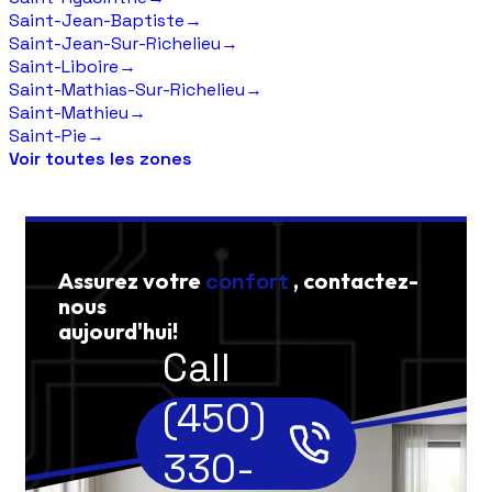
Saint-Jean-Baptiste
→
Saint-Jean-Sur-Richelieu
→
Saint-Liboire
→
Saint-Mathias-Sur-Richelieu
→
Saint-Mathieu
→
Saint-Pie
→
Voir toutes les zones
Assurez votre
confort
, contactez-
nous
aujourd'hui!
Call
(450)
330-