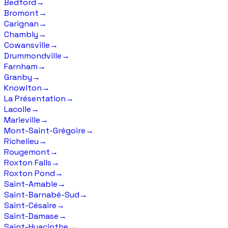
Bedford
→
Bromont
→
Carignan
→
Chambly
→
Cowansville
→
Drummondville
→
Farnham
→
Granby
→
Knowlton
→
La Présentation
→
Lacolle
→
Marieville
→
Mont-Saint-Grégoire
→
Richelieu
→
Rougemont
→
Roxton Falls
→
Roxton Pond
→
Saint-Amable
→
Saint-Barnabé-Sud
→
Saint-Césaire
→
Saint-Damase
→
Saint-Hyacinthe
→