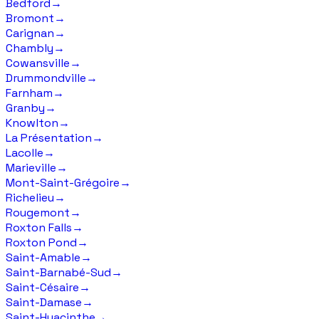
Bedford
→
Bromont
→
Carignan
→
Chambly
→
Cowansville
→
Drummondville
→
Farnham
→
Granby
→
Knowlton
→
La Présentation
→
Lacolle
→
Marieville
→
Mont-Saint-Grégoire
→
Richelieu
→
Rougemont
→
Roxton Falls
→
Roxton Pond
→
Saint-Amable
→
Saint-Barnabé-Sud
→
Saint-Césaire
→
Saint-Damase
→
Saint-Hyacinthe
→