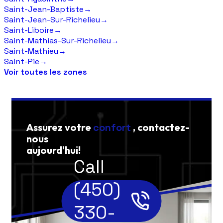
Saint-Jean-Baptiste
→
Saint-Jean-Sur-Richelieu
→
Saint-Liboire
→
Saint-Mathias-Sur-Richelieu
→
Saint-Mathieu
→
Saint-Pie
→
Voir toutes les zones
Assurez votre
confort
, contactez-
nous
aujourd'hui!
Call
(450)
330-