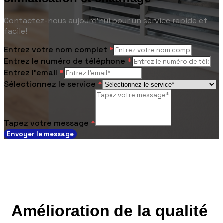
Contactez-nous aujourd'hui pour un service rapide et
facile!
Entrez votre nom complet
*
Entrez le numéro de téléphone
*
Entrez l'email
*
Sélectionnez le service
*
Tapez votre message
*
Envoyer le message
Amélioration de la qualité