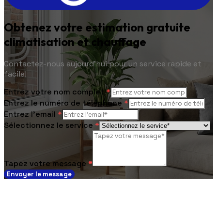
Obtenez votre estimation gratuite
climatisation et chauffage
Contactez-nous aujourd'hui pour un service rapide et
facile!
Entrez votre nom complet
*
Entrez le numéro de téléphone
*
Entrez l'email
*
Sélectionnez le service
*
Tapez votre message
*
Envoyer le message