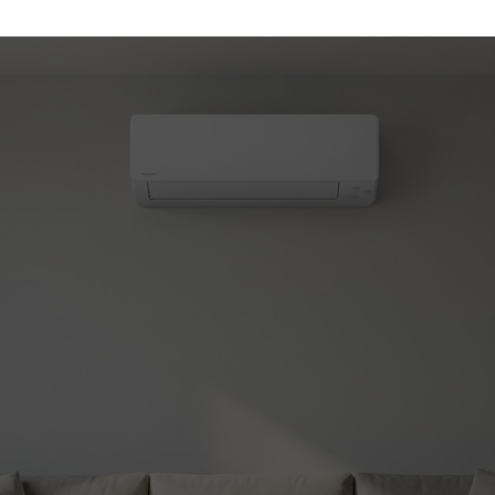
(450) 330-7030
atisation et chauffage
le!