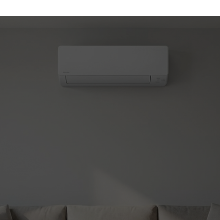
(450) 330-7030
atisation et chauffage
le!