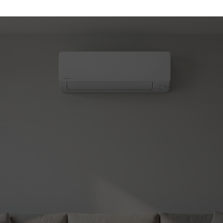
(450) 330-7030
atisation et chauffage
le!