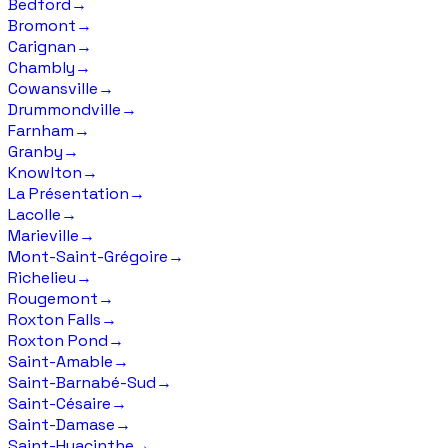
Bedford
→
Bromont
→
Carignan
→
Chambly
→
Cowansville
→
Drummondville
→
Farnham
→
Granby
→
Knowlton
→
La Présentation
→
Lacolle
→
Marieville
→
Mont-Saint-Grégoire
→
Richelieu
→
Rougemont
→
Roxton Falls
→
Roxton Pond
→
Saint-Amable
→
Saint-Barnabé-Sud
→
Saint-Césaire
→
Saint-Damase
→
Saint-Hyacinthe
→