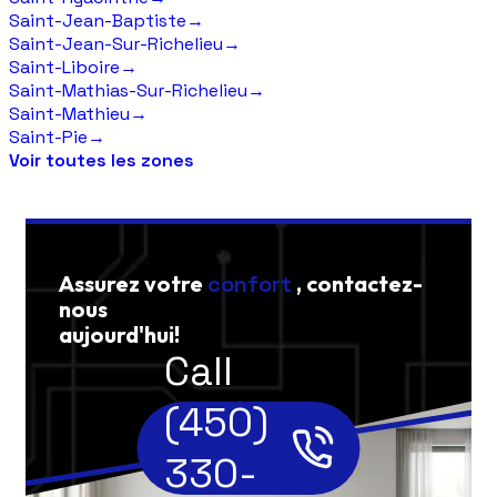
Saint-Jean-Baptiste
→
Saint-Jean-Sur-Richelieu
→
Saint-Liboire
→
Saint-Mathias-Sur-Richelieu
→
Saint-Mathieu
→
Saint-Pie
→
Voir toutes les zones
Assurez votre
confort
, contactez-
nous
aujourd'hui!
Call
(450)
330-