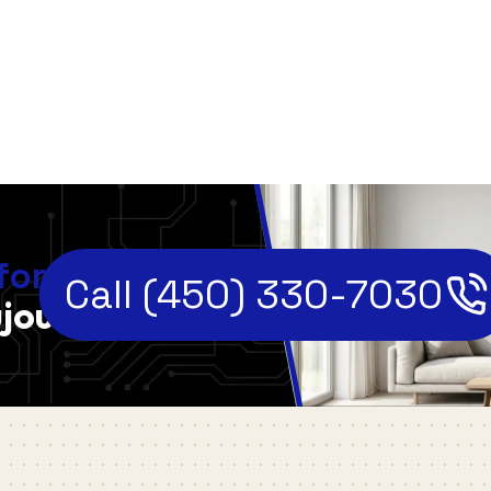
,
fort
Call (450) 330-7030
jourd'hui!