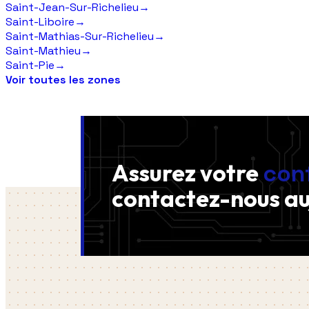
Saint-Jean-Sur-Richelieu
→
Saint-Liboire
→
Saint-Mathias-Sur-Richelieu
→
Saint-Mathieu
→
Saint-Pie
→
Voir toutes les zones
Assurez votre
con
contactez-nous
au