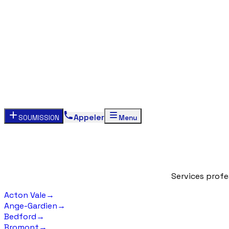
Appeler
SOUMISSION
Menu
Services
profe
Acton Vale
→
Ange-Gardien
→
Bedford
→
Bromont
→