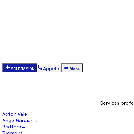
Appeler
SOUMISSION
Menu
Services
profe
Acton Vale
→
Ange-Gardien
→
Bedford
→
Bromont
→