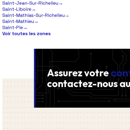
Saint-Jean-Sur-Richelieu
→
Saint-Liboire
→
Saint-Mathias-Sur-Richelieu
→
Saint-Mathieu
→
Saint-Pie
→
Voir toutes les zones
Assurez votre
con
contactez-nous
au