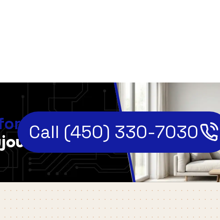
,
fort
Call (450) 330-7030
jourd'hui!