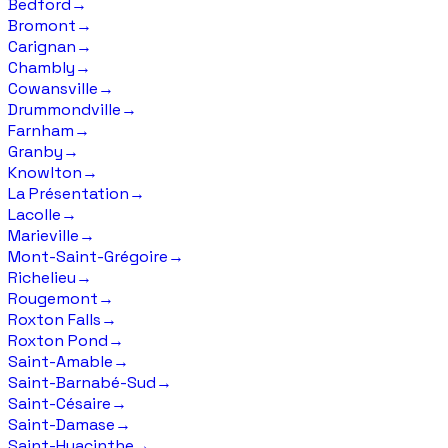
Bedford
→
Bromont
→
Carignan
→
Chambly
→
Cowansville
→
Drummondville
→
Farnham
→
Granby
→
Knowlton
→
La Présentation
→
Lacolle
→
Marieville
→
Mont-Saint-Grégoire
→
Richelieu
→
Rougemont
→
Roxton Falls
→
Roxton Pond
→
Saint-Amable
→
Saint-Barnabé-Sud
→
Saint-Césaire
→
Saint-Damase
→
Saint-Hyacinthe
→