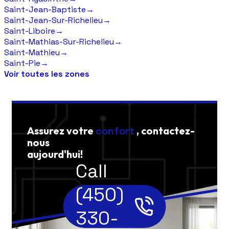
Saint-Jean-Baptiste
→
Saint-Jean-Sur-Richelieu
→
Saint-Liboire
→
Saint-Mathias-Sur-Richelieu
→
Saint-Mathieu
→
Saint-Pie
→
Voir toutes les zones
Assurez votre
confort
, contactez-
nous
aujourd'hui!
Call
(450)
330-