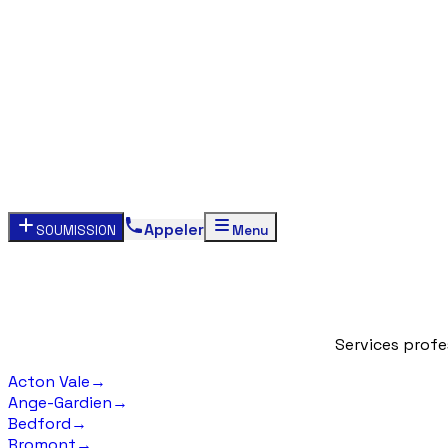
Appeler
SOUMISSION
Menu
Services
profe
Acton Vale
→
Ange-Gardien
→
Bedford
→
Bromont
→