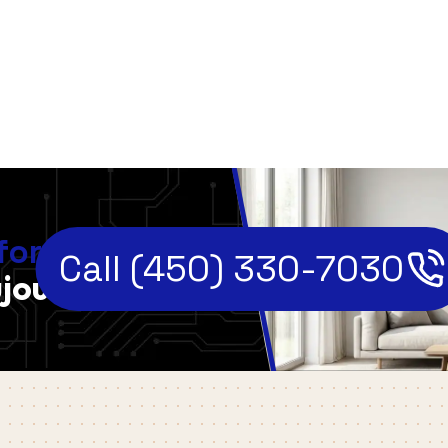
,
fort
Call (450) 330-7030
jourd'hui!