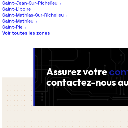
Saint-Jean-Sur-Richelieu
→
Saint-Liboire
→
Saint-Mathias-Sur-Richelieu
→
Saint-Mathieu
→
Saint-Pie
→
Voir toutes les zones
Assurez votre
con
contactez-nous
au