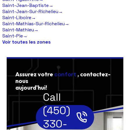
Saint-Jean-Baptiste
→
Saint-Jean-Sur-Richelieu
→
Saint-Liboire
→
Saint-Mathias-Sur-Richelieu
→
Saint-Mathieu
→
Saint-Pie
→
Voir toutes les zones
Assurez votre
confort
, contactez-
nous
aujourd'hui!
Call
(450)
330-