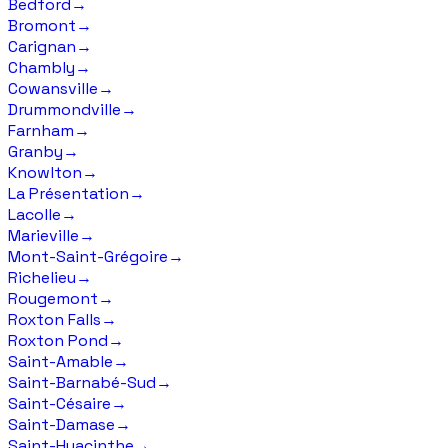
Bedford
→
Bromont
→
Carignan
→
Chambly
→
Cowansville
→
Drummondville
→
Farnham
→
Granby
→
Knowlton
→
La Présentation
→
Lacolle
→
Marieville
→
Mont-Saint-Grégoire
→
Richelieu
→
Rougemont
→
Roxton Falls
→
Roxton Pond
→
Saint-Amable
→
Saint-Barnabé-Sud
→
Saint-Césaire
→
Saint-Damase
→
Saint-Hyacinthe
→