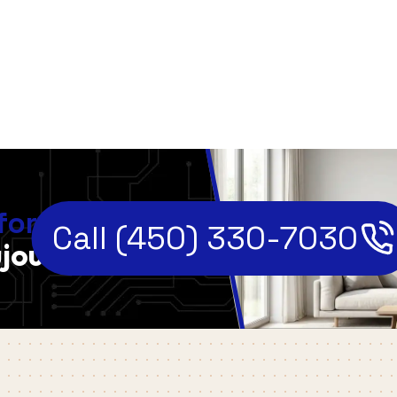
,
fort
Call (450) 330-7030
jourd'hui!