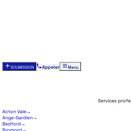
Appeler
SOUMISSION
Menu
Services
profe
Acton Vale
→
Ange-Gardien
→
Bedford
→
Bromont
→