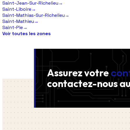
Saint-Jean-Sur-Richelieu
→
Saint-Liboire
→
Saint-Mathias-Sur-Richelieu
→
Saint-Mathieu
→
Saint-Pie
→
Voir toutes les zones
Assurez votre
con
contactez-nous
au