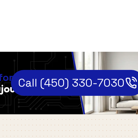
,
fort
Call (450) 330-7030
jourd'hui!