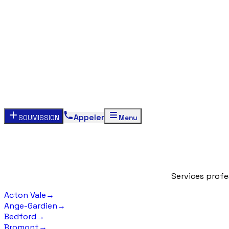
Appeler
SOUMISSION
Menu
Services
profe
Acton Vale
→
Ange-Gardien
→
Bedford
→
Bromont
→