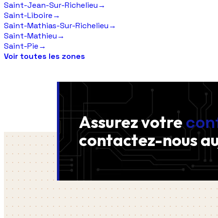
Saint-Jean-Sur-Richelieu
→
Saint-Liboire
→
Saint-Mathias-Sur-Richelieu
→
Saint-Mathieu
→
Saint-Pie
→
Voir toutes les zones
Assurez votre
con
contactez-nous
au