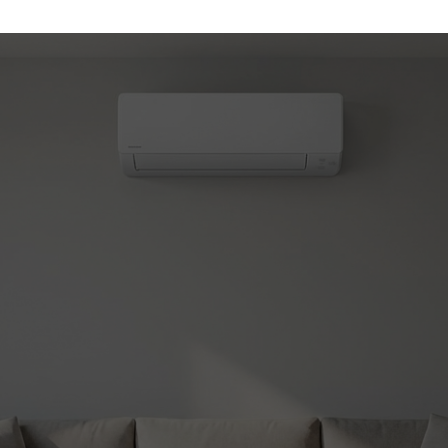
(450) 330-7030
atisation et chauffage
le!