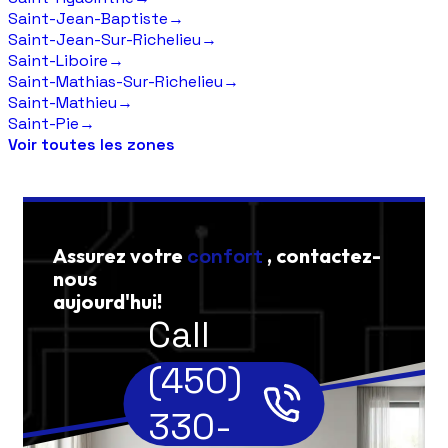
Saint-Jean-Baptiste
→
Saint-Jean-Sur-Richelieu
→
Saint-Liboire
→
Saint-Mathias-Sur-Richelieu
→
Saint-Mathieu
→
Saint-Pie
→
Voir toutes les zones
Assurez votre
confort
, contactez-
nous
aujourd'hui!
Call
(450)
330-