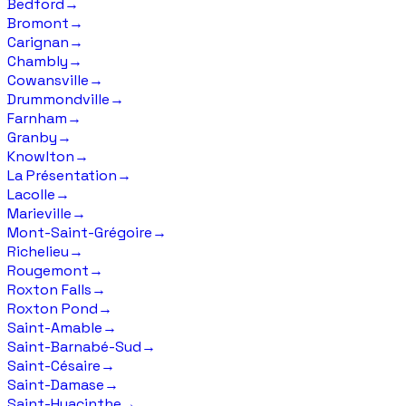
Bedford
→
Bromont
→
Carignan
→
Chambly
→
Cowansville
→
Drummondville
→
Farnham
→
Granby
→
Knowlton
→
La Présentation
→
Lacolle
→
Marieville
→
Mont-Saint-Grégoire
→
Richelieu
→
Rougemont
→
Roxton Falls
→
Roxton Pond
→
Saint-Amable
→
Saint-Barnabé-Sud
→
Saint-Césaire
→
Saint-Damase
→
Saint-Hyacinthe
→