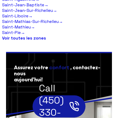
Saint-Jean-Baptiste
→
Saint-Jean-Sur-Richelieu
→
Saint-Liboire
→
Saint-Mathias-Sur-Richelieu
→
Saint-Mathieu
→
Saint-Pie
→
Voir toutes les zones
Assurez votre
confort
, contactez-
nous
aujourd'hui!
Call
(450)
330-