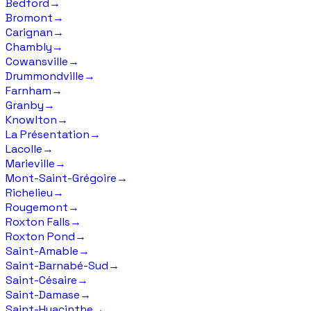
Bedford
→
Bromont
→
Carignan
→
Chambly
→
Cowansville
→
Drummondville
→
Farnham
→
Granby
→
Knowlton
→
La Présentation
→
Lacolle
→
Marieville
→
Mont-Saint-Grégoire
→
Richelieu
→
Rougemont
→
Roxton Falls
→
Roxton Pond
→
Saint-Amable
→
Saint-Barnabé-Sud
→
Saint-Césaire
→
Saint-Damase
→
Saint-Hyacinthe
→