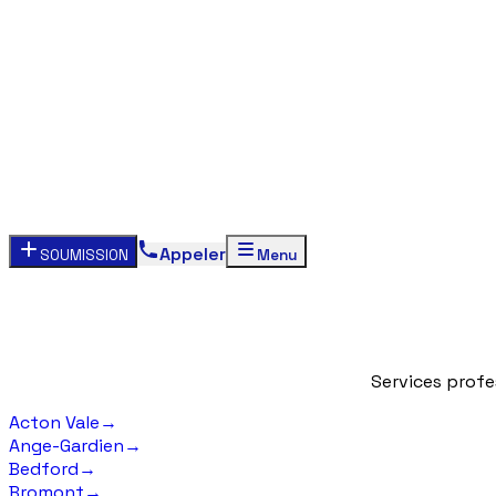
Appeler
SOUMISSION
Menu
Services
profe
Acton Vale
→
Ange-Gardien
→
Bedford
→
Bromont
→