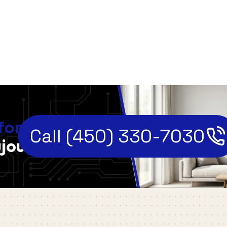
,
fort
Call (450) 330-7030
jourd'hui!