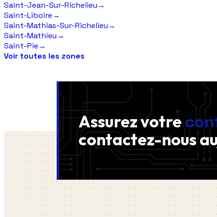
Saint-Jean-Sur-Richelieu
→
Saint-Liboire
→
Saint-Mathias-Sur-Richelieu
→
Saint-Mathieu
→
Saint-Pie
→
Voir toutes les zones
Assurez votre
con
contactez-nous
au