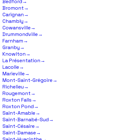
Bedford
→
Bromont
→
Carignan
→
Chambly
→
Cowansville
→
Drummondville
→
Farnham
→
Granby
→
Knowlton
→
La Présentation
→
Lacolle
→
Marieville
→
Mont-Saint-Grégoire
→
Richelieu
→
Rougemont
→
Roxton Falls
→
Roxton Pond
→
Saint-Amable
→
Saint-Barnabé-Sud
→
Saint-Césaire
→
Saint-Damase
→
Saint-Hyacinthe
→