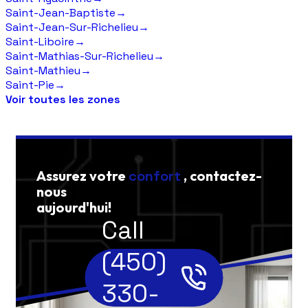
Saint-Jean-Baptiste
→
Saint-Jean-Sur-Richelieu
→
Saint-Liboire
→
Saint-Mathias-Sur-Richelieu
→
Saint-Mathieu
→
Saint-Pie
→
Voir toutes les zones
Assurez votre
confort
, contactez-
nous
aujourd'hui!
Call
(450)
330-