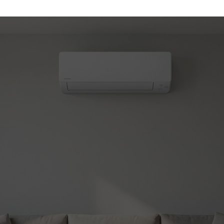
(450) 330-7030
atisation et chauffage
le!