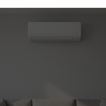
(450) 330-7030
atisation et chauffage
le!