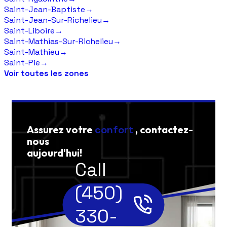
Saint-Jean-Baptiste
→
Saint-Jean-Sur-Richelieu
→
Saint-Liboire
→
Saint-Mathias-Sur-Richelieu
→
Saint-Mathieu
→
Saint-Pie
→
Voir toutes les zones
Assurez votre
confort
, contactez-
nous
aujourd'hui!
Call
(450)
330-