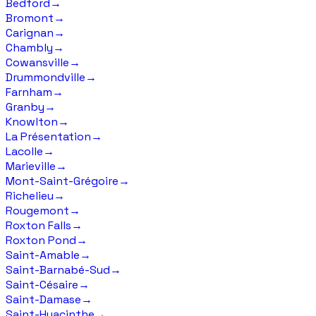
Bedford
→
Bromont
→
Carignan
→
Chambly
→
Cowansville
→
Drummondville
→
Farnham
→
Granby
→
Knowlton
→
La Présentation
→
Lacolle
→
Marieville
→
Mont-Saint-Grégoire
→
Richelieu
→
Rougemont
→
Roxton Falls
→
Roxton Pond
→
Saint-Amable
→
Saint-Barnabé-Sud
→
Saint-Césaire
→
Saint-Damase
→
Saint-Hyacinthe
→