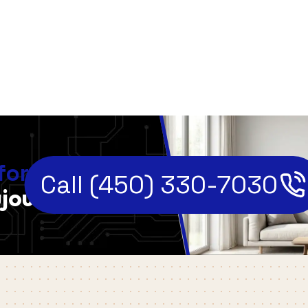
,
fort
Call (450) 330-7030
jourd'hui!