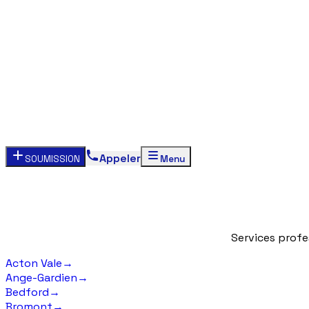
Appeler
SOUMISSION
Menu
Services
profe
Acton Vale
→
Ange-Gardien
→
Bedford
→
Bromont
→