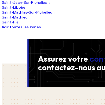
Saint-Jean-Sur-Richelieu
→
Saint-Liboire
→
Saint-Mathias-Sur-Richelieu
→
Saint-Mathieu
→
Saint-Pie
→
Voir toutes les zones
Assurez votre
con
contactez-nous
au