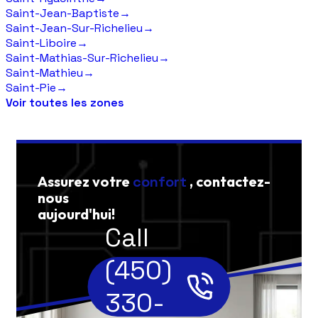
Saint-Jean-Baptiste
→
Saint-Jean-Sur-Richelieu
→
Saint-Liboire
→
Saint-Mathias-Sur-Richelieu
→
Saint-Mathieu
→
Saint-Pie
→
Voir toutes les zones
Assurez votre
confort
, contactez-
nous
aujourd'hui!
Call
(450)
330-