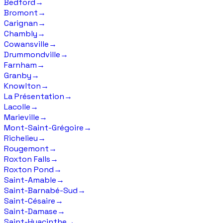
Bedford
→
Bromont
→
Carignan
→
Chambly
→
Cowansville
→
Drummondville
→
Farnham
→
Granby
→
Knowlton
→
La Présentation
→
Lacolle
→
Marieville
→
Mont-Saint-Grégoire
→
Richelieu
→
Rougemont
→
Roxton Falls
→
Roxton Pond
→
Saint-Amable
→
Saint-Barnabé-Sud
→
Saint-Césaire
→
Saint-Damase
→
Saint-Hyacinthe
→