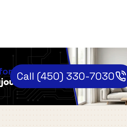
,
fort
Call (450) 330-7030
jourd'hui!