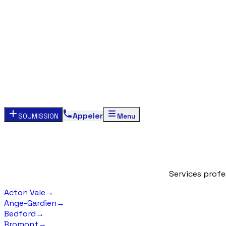
Appeler
SOUMISSION
Menu
Services
profe
Acton Vale
→
Ange-Gardien
→
Bedford
→
Bromont
→