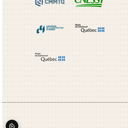
✕
5.0 étoiles sur 85 avis
Laisser un avis