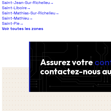
Saint-Jean-Sur-Richelieu
→
Saint-Liboire
→
Saint-Mathias-Sur-Richelieu
→
Saint-Mathieu
→
Saint-Pie
→
Voir toutes les zones
Assurez votre
con
contactez-nous
au