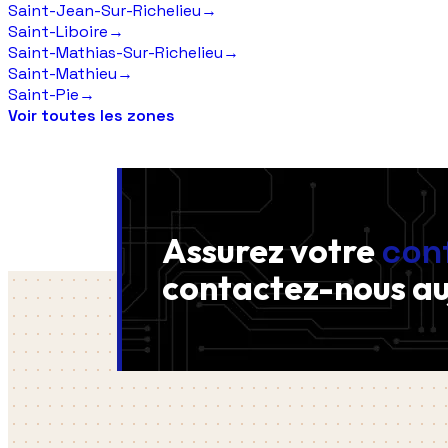
Saint-Jean-Sur-Richelieu
→
Saint-Liboire
→
Saint-Mathias-Sur-Richelieu
→
Saint-Mathieu
→
Saint-Pie
→
Voir toutes les zones
Assurez votre
con
contactez-nous
au