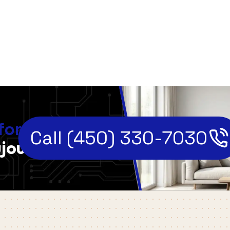
,
fort
Call (450) 330-7030
jourd'hui!