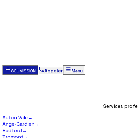
Appeler
SOUMISSION
Menu
Services
profe
Acton Vale
→
Ange-Gardien
→
Bedford
→
Bromont
→