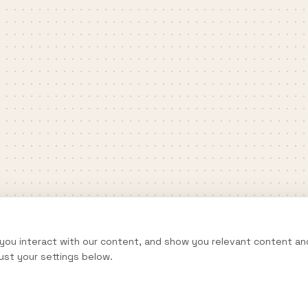
you interact with our content, and show you relevant content a
ust your settings below.
BTU Confort © 2026. Tous droits réservés.
Fourni par Propulsion Web 360