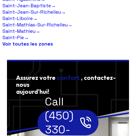
Saint-Jean-Baptiste
→
Saint-Jean-Sur-Richelieu
→
Saint-Liboire
→
Saint-Mathias-Sur-Richelieu
→
Saint-Mathieu
→
Saint-Pie
→
Voir toutes les zones
Assurez votre
confort
, contactez-
nous
aujourd'hui!
Call
(450)
330-