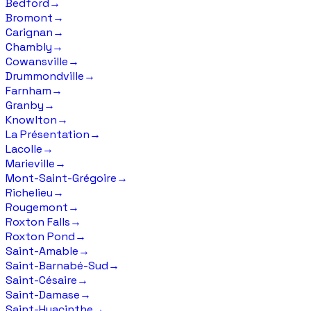
Bedford
→
Bromont
→
Carignan
→
Chambly
→
Cowansville
→
Drummondville
→
Farnham
→
Granby
→
Knowlton
→
La Présentation
→
Lacolle
→
Marieville
→
Mont-Saint-Grégoire
→
Richelieu
→
Rougemont
→
Roxton Falls
→
Roxton Pond
→
Saint-Amable
→
Saint-Barnabé-Sud
→
Saint-Césaire
→
Saint-Damase
→
Saint-Hyacinthe
→