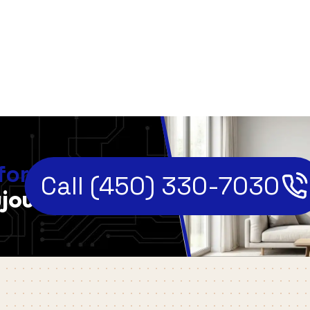
,
fort
Call (450) 330-7030
jourd'hui!