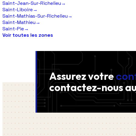
Saint-Jean-Sur-Richelieu
→
Saint-Liboire
→
Saint-Mathias-Sur-Richelieu
→
Saint-Mathieu
→
Saint-Pie
→
Voir toutes les zones
Assurez votre
con
contactez-nous
au