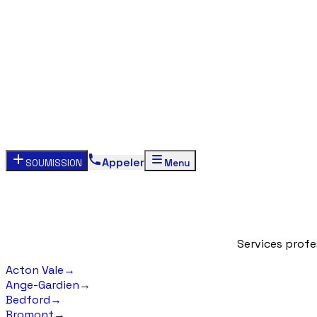
Appeler
SOUMISSION
Menu
Services
profe
Acton Vale
→
Ange-Gardien
→
Bedford
→
Bromont
→