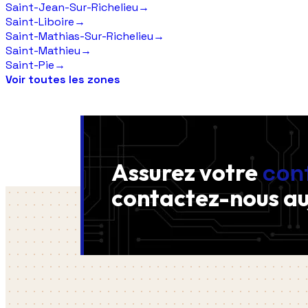
Saint-Jean-Sur-Richelieu
→
Saint-Liboire
→
Saint-Mathias-Sur-Richelieu
→
Saint-Mathieu
→
Saint-Pie
→
Voir toutes les zones
Assurez votre
con
contactez-nous
au