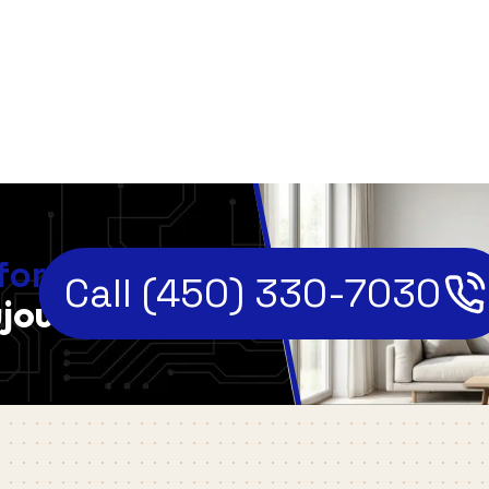
,
fort
Call (450) 330-7030
jourd'hui!