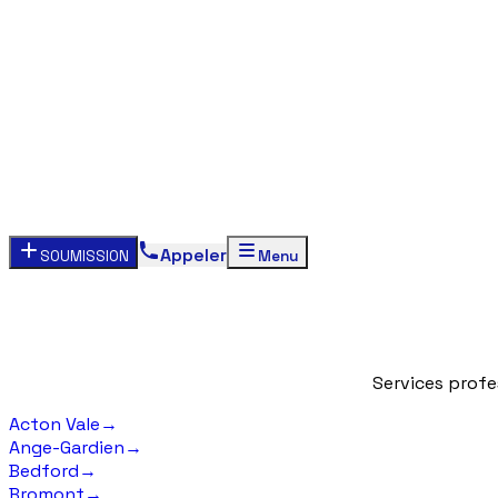
Appeler
SOUMISSION
Menu
Services
profe
Acton Vale
→
Ange-Gardien
→
Bedford
→
Bromont
→