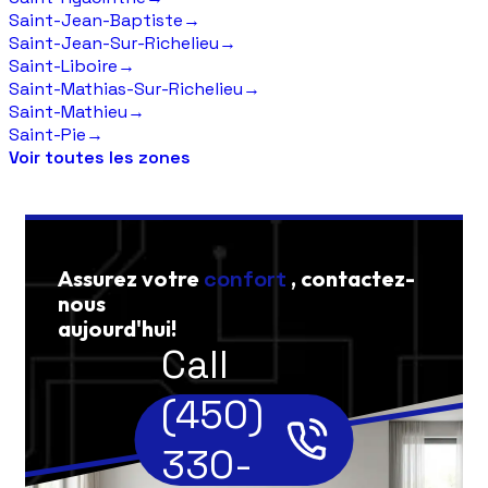
Saint-Jean-Baptiste
→
Saint-Jean-Sur-Richelieu
→
Saint-Liboire
→
Saint-Mathias-Sur-Richelieu
→
Saint-Mathieu
→
Saint-Pie
→
Voir toutes les zones
Assurez votre
confort
, contactez-
nous
aujourd'hui!
Call
(450)
330-