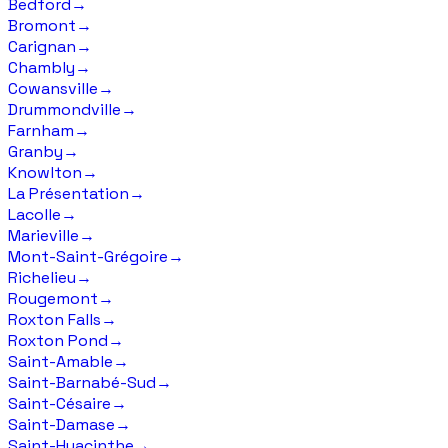
Bedford
→
Bromont
→
Carignan
→
Chambly
→
Cowansville
→
Drummondville
→
Farnham
→
Granby
→
Knowlton
→
La Présentation
→
Lacolle
→
Marieville
→
Mont-Saint-Grégoire
→
Richelieu
→
Rougemont
→
Roxton Falls
→
Roxton Pond
→
Saint-Amable
→
Saint-Barnabé-Sud
→
Saint-Césaire
→
Saint-Damase
→
Saint-Hyacinthe
→