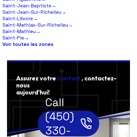
Saint-Jean-Baptiste
→
Saint-Jean-Sur-Richelieu
→
Saint-Liboire
→
Saint-Mathias-Sur-Richelieu
→
Saint-Mathieu
→
Saint-Pie
→
Voir toutes les zones
Assurez votre
confort
, contactez-
nous
aujourd'hui!
Call
(450)
330-