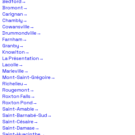
Bedford
→
Bromont
→
Carignan
→
Chambly
→
Cowansville
→
Drummondville
→
Farnham
→
Granby
→
Knowlton
→
La Présentation
→
Lacolle
→
Marieville
→
Mont-Saint-Grégoire
→
Richelieu
→
Rougemont
→
Roxton Falls
→
Roxton Pond
→
Saint-Amable
→
Saint-Barnabé-Sud
→
Saint-Césaire
→
Saint-Damase
→
Saint-Hyacinthe
→