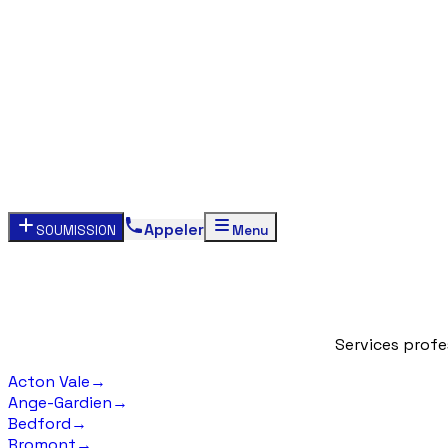
Appeler
SOUMISSION
Menu
Services
profe
Acton Vale
→
Ange-Gardien
→
Bedford
→
Bromont
→