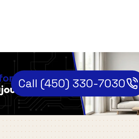
,
fort
Call (450) 330-7030
jourd'hui!