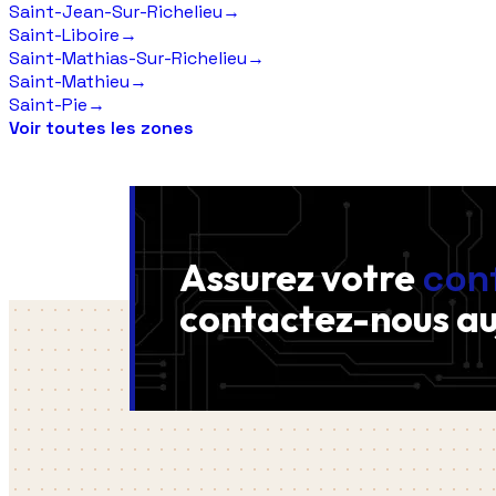
Saint-Jean-Sur-Richelieu
→
Saint-Liboire
→
Saint-Mathias-Sur-Richelieu
→
Saint-Mathieu
→
Saint-Pie
→
Voir toutes les zones
Assurez votre
con
contactez-nous
au