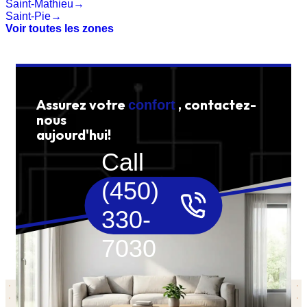
Saint-Mathieu
→
Saint-Pie
→
Voir toutes les zones
Assurez votre
, contactez-
confort
nous
aujourd'hui!
Call
(450)
330-
7030