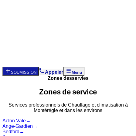
Appeler
SOUMISSION
Menu
Zones desservies
Zones
de
service
Services
professionnels
de
Chauffage
et
climatisation
à
Montérégie
et
dans
les
environs
Acton Vale
→
Ange-Gardien
→
Bedford
→