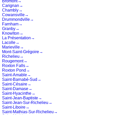
Bromont
→
Carignan
→
Chambly
→
Cowansville
→
Drummondville
→
Farnham
→
Granby
→
Knowlton
→
La Présentation
→
Lacolle
→
Marieville
→
Mont-Saint-Grégoire
→
Richelieu
→
Rougemont
→
Roxton Falls
→
Roxton Pond
→
Saint-Amable
→
Saint-Barnabé-Sud
→
Saint-Césaire
→
Saint-Damase
→
Saint-Hyacinthe
→
Saint-Jean-Baptiste
→
Saint-Jean-Sur-Richelieu
→
Saint-Liboire
→
Saint-Mathias-Sur-Richelieu
→