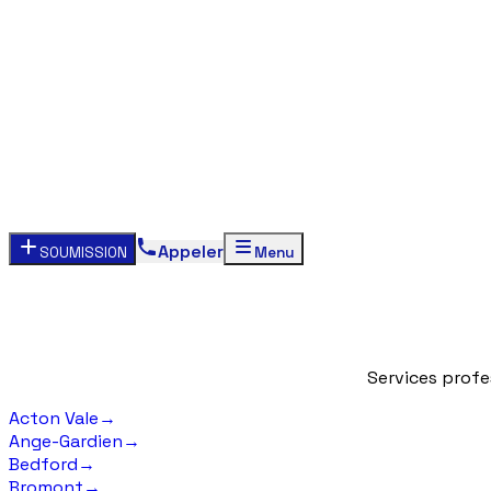
Appeler
SOUMISSION
Menu
Services
profe
Acton Vale
→
Ange-Gardien
→
Bedford
→
Bromont
→