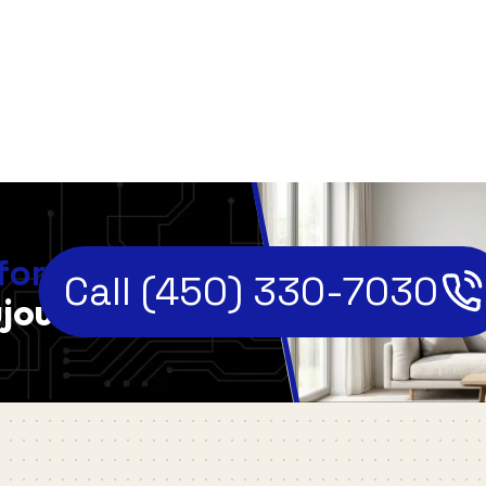
,
fort
Call (450) 330-7030
jourd'hui!