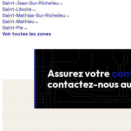
Saint-Jean-Sur-Richelieu
→
Saint-Liboire
→
Saint-Mathias-Sur-Richelieu
→
Saint-Mathieu
→
Saint-Pie
→
Voir toutes les zones
Assurez votre
con
contactez-nous
au