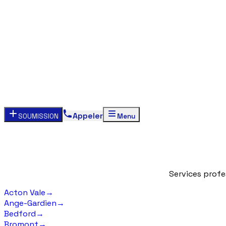
Appeler
SOUMISSION
Menu
Services
profe
Acton Vale
→
Ange-Gardien
→
Bedford
→
Bromont
→