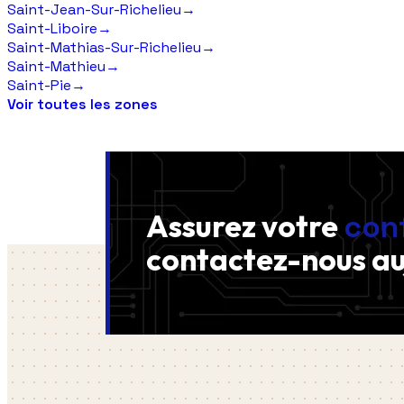
Saint-Jean-Sur-Richelieu
→
Saint-Liboire
→
Saint-Mathias-Sur-Richelieu
→
Saint-Mathieu
→
Saint-Pie
→
Voir toutes les zones
Assurez votre
con
contactez-nous
au