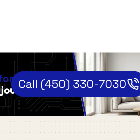
,
fort
Call (450) 330-7030
jourd'hui!