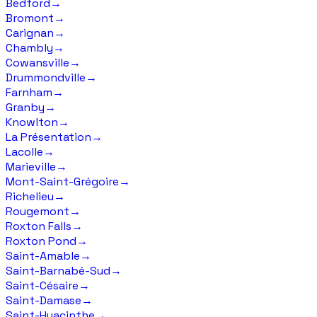
Bedford
→
Bromont
→
Carignan
→
Chambly
→
Cowansville
→
Drummondville
→
Farnham
→
Granby
→
Knowlton
→
La Présentation
→
Lacolle
→
Marieville
→
Mont-Saint-Grégoire
→
Richelieu
→
Rougemont
→
Roxton Falls
→
Roxton Pond
→
Saint-Amable
→
Saint-Barnabé-Sud
→
Saint-Césaire
→
Saint-Damase
→
Saint-Hyacinthe
→