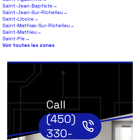
Saint-Jean-Baptiste
→
Saint-Jean-Sur-Richelieu
→
Saint-Liboire
→
Saint-Mathias-Sur-Richelieu
→
Saint-Mathieu
→
Saint-Pie
→
Voir toutes les zones
Call
(450)
330-